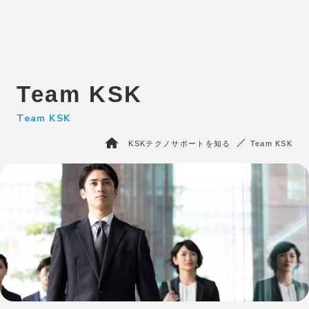
エントリー
IT未経験者の⽅はこちら
Team KSK
BPO・人材派遣はこちら
さいたま支社
Team KSK
サービス
KSKテクノサポートを知る
Team KSK
KSKテクノサポートを知る
エピソード
採用情報
会社情報
お問い合わせ
よくある質問