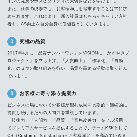
インの発想やホスピタリティの大切さなどを学びます。
また、仕事の現場でも、お客様満足を追求することは常に求
められます。これにより、新入社員はもちろんキャリア入社
者も、CS向上を自分自身の価値観としていきます。
2
究極の品質
2017年4⽉に「品質ナンバーワン」をVISIONに「かがやきプ
ロジェクト」を⽴ち上げ、「⼈質向上」「標準化」「⾃動
化」の３つの取り組みを⾏い、品質を⾼める活動に取り組ん
でいます。
3
お客様に寄り添う提案力
ビジネスの場においてお客様が望む成果を長期的・継続的に
提供し続けるための人間力を重視しています。
「技術力」「人間力」「品質」「業務改善力」をフル活用し
てプレミアムサービスを提供することで、チームKSKとして
CS（Customer Satisfaction＝お客様満足）を高めていきま