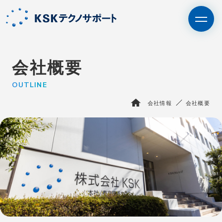
会社概要
OUTLINE
エントリー
IT未経験者の⽅はこちら
会社情報
会社概要
BPO・人材派遣はこちら
さいたま支社
サービス
KSKテクノサポートを知る
エピソード
採用情報
会社情報
お問い合わせ