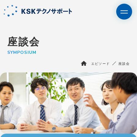
座談会
SYMPOSIUM
エントリー
IT未経験者の⽅はこちら
エピソード
座談会
BPO・人材派遣はこちら
さいたま支社
サービス
KSKテクノサポートを知る
エピソード
採用情報
会社情報
お問い合わせ