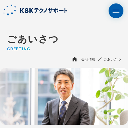
ごあいさつ
GREETING
エントリー
IT未経験者の⽅はこちら
会社情報
ごあいさつ
BPO・人材派遣はこちら
さいたま支社
サービス
KSKテクノサポートを知る
エピソード
採用情報
会社情報
お問い合わせ