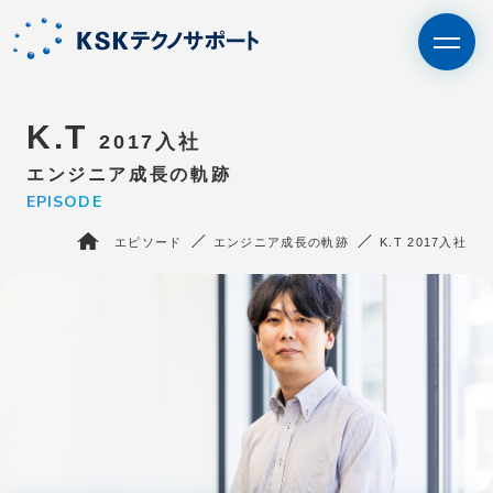
K.T
2017入社
エンジニア成長の軌跡
エントリー
IT未経験者の⽅はこちら
EPISODE
エピソード
エンジニア成長の軌跡
K.T 2017入社
BPO・人材派遣はこちら
さいたま支社
サービス
KSKテクノサポートを知る
エピソード
採用情報
会社情報
お問い合わせ