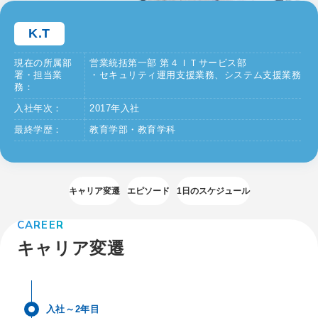
よくある質問
K.T
現在の所属部
営業統括第一部 第４ＩＴサービス部
署・担当業
・セキュリティ運用支援業務、システム支援業務
務：
入社年次：
2017年入社
最終学歴：
教育学部・教育学科
キャリア変遷
エピソード
1日のスケジュール
CAREER
キャリア変遷
入社～2年目