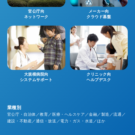
官公庁向
メーカー向
ネットワーク
クラウド基盤
大規模病院向
クリニック向
システムサポート
ヘルプデスク
業種別
官公庁・自治体／教育／医療・ヘルスケア／金融／製造／流通／
建設・不動産／通信・放送／電力・ガス・水道／ほか