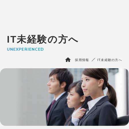
エントリー
IT未経験者の⽅はこちら
IT未経験の方へ
BPO・人材派遣はこちら
さいたま支社
UNEXPERIENCED
サービス
採用情報
IT未経験の方へ
KSKテクノサポートを知る
エピソード
採用情報
会社情報
お問い合わせ
よくある質問