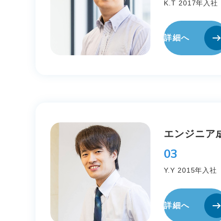
K.T 2017年入社
詳細へ
エントリー
エンジニア
03
健
IT未経験者の⽅はこちら
Y.Y 2015年入社
企
教
数
BPO・人材派遣はこちら
詳細へ
さいたま支社
T