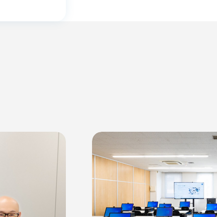
ごあいさつ
エピソード
会社概要
組織図
ンジニアの成長と軌跡
ンジニア（1）
エンジニア（2）
エンジニア（3）
サステナビ
チャレンジ物語
KSK Credo
ャレンジ（1）
チャレンジ（2）
談会