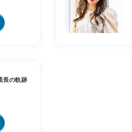
サービス
採用情報
採用担当メ
成長の軌跡
KSKテクノサポートを知る
未経験者向
経験者向け
康経営
IT未経験の
業風土・エンゲージメント
IT経験の方
育環境
値から読み解く
会社情報
eam KSK